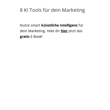
8 KI Tools für dein Marketing
Nutze smart
künstliche Intelligenz
für
dein Marketing. Hole dir
hier
jetzt das
gratis
E-Book!