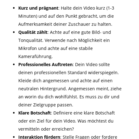
Kurz und prägnant
: Halte dein Video kurz (1-3
Minuten) und auf den Punkt gebracht, um die
Aufmerksamkeit deiner Zuschauer zu halten.
Qualität zählt
: Achte auf eine gute Bild- und
Tonqualität. Verwende nach Möglichkeit ein
Mikrofon und achte auf eine stabile
Kameraführung.
Professionelles Auftreten
: Dein Video sollte
deinen professionellen Standard widerspiegeln.
Kleide dich angemessen und achte auf einen
neutralen Hintergrund. Angemessen meint, ziehe
an worin du dich wohlfühlst. Es muss zu dir und
deiner Zielgruppe passen.
Klare Botschaft
: Definiere eine klare Botschaft
oder ein Ziel für dein Video. Was möchtest du
vermitteln oder erreichen?
Interaktion fördern
: Stelle Fragen oder fordere