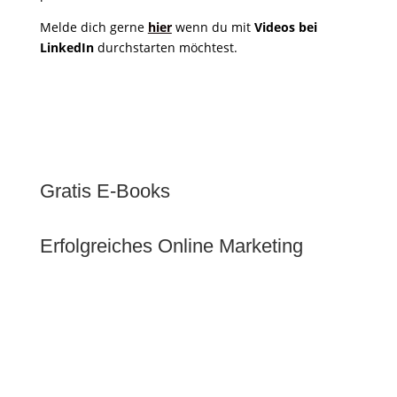
Melde dich gerne
hier
wenn du mit
Videos bei
LinkedIn
durchstarten möchtest.
Gratis E-Books
Erfolgreiches Online Marketing