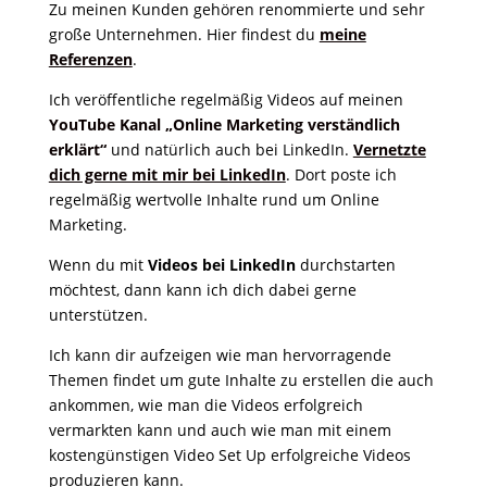
Zu meinen Kunden gehören renommierte und sehr
große Unternehmen. Hier findest du
meine
Referenzen
.
Ich veröffentliche regelmäßig Videos auf meinen
YouTube Kanal „Online Marketing verständlich
erklärt“
und natürlich auch bei LinkedIn.
Vernetzte
dich gerne mit mir bei LinkedIn
. Dort poste ich
regelmäßig wertvolle Inhalte rund um Online
Marketing.
Wenn du mit
Videos bei LinkedIn
durchstarten
möchtest, dann kann ich dich dabei gerne
unterstützen.
Ich kann dir aufzeigen wie man hervorragende
Themen findet um gute Inhalte zu erstellen die auch
ankommen, wie man die Videos erfolgreich
vermarkten kann und auch wie man mit einem
kostengünstigen Video Set Up erfolgreiche Videos
produzieren kann.