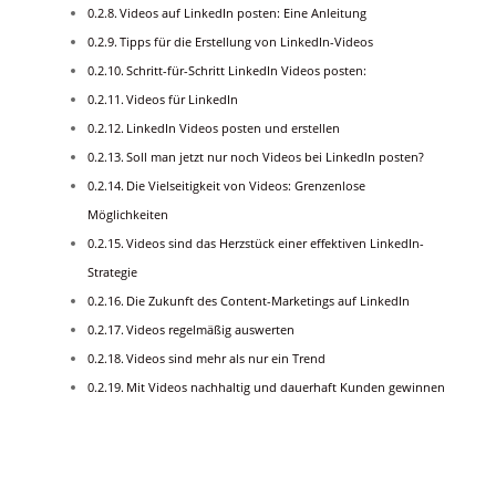
Videos auf LinkedIn posten: Eine Anleitung
Tipps für die Erstellung von LinkedIn-Videos
Schritt-für-Schritt LinkedIn Videos posten:
Videos für LinkedIn
LinkedIn Videos posten und erstellen
Soll man jetzt nur noch Videos bei LinkedIn posten?
Die Vielseitigkeit von Videos: Grenzenlose
Möglichkeiten
Videos sind das Herzstück einer effektiven LinkedIn-
Strategie
Die Zukunft des Content-Marketings auf LinkedIn
Videos regelmäßig auswerten
Videos sind mehr als nur ein Trend
Mit Videos nachhaltig und dauerhaft Kunden gewinnen