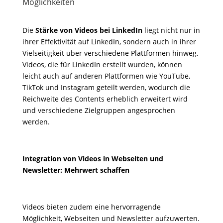
Möglichkeiten
Die
Stärke von Videos bei LinkedIn
liegt nicht nur in
ihrer Effektivität auf LinkedIn, sondern auch in ihrer
Vielseitigkeit über verschiedene Plattformen hinweg.
Videos, die für LinkedIn erstellt wurden, können
leicht auch auf anderen Plattformen wie YouTube,
TikTok und Instagram geteilt werden, wodurch die
Reichweite des Contents erheblich erweitert wird
und verschiedene Zielgruppen angesprochen
werden.
Integration von Videos in Webseiten und
Newsletter: Mehrwert schaffen
Videos bieten zudem eine hervorragende
Möglichkeit, Webseiten und Newsletter aufzuwerten.