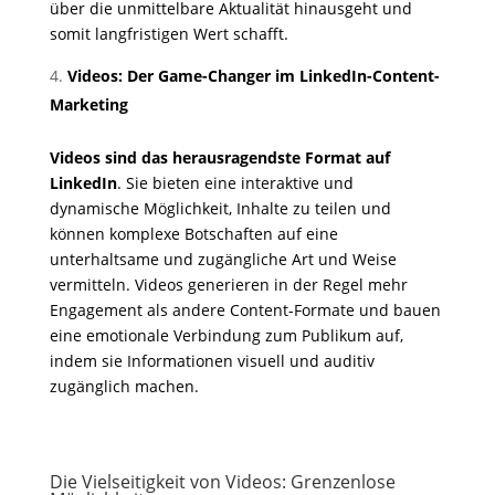
über die unmittelbare Aktualität hinausgeht und
somit langfristigen Wert schafft.
Videos: Der Game-Changer im LinkedIn-Content-
Marketing
Videos sind das herausragendste Format auf
LinkedIn
. Sie bieten eine interaktive und
dynamische Möglichkeit, Inhalte zu teilen und
können komplexe Botschaften auf eine
unterhaltsame und zugängliche Art und Weise
vermitteln. Videos generieren in der Regel mehr
Engagement als andere Content-Formate und bauen
eine emotionale Verbindung zum Publikum auf,
indem sie Informationen visuell und auditiv
zugänglich machen.
Die Vielseitigkeit von Videos: Grenzenlose