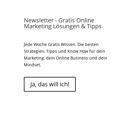
Newsletter - Gratis Online
Marketing Lösungen & Tipps
Jede Woche Gratis Wissen. Die besten
Strategien, Tipps und Know How für dein
Marketing, dein Online Business und dein
Mindset.
Ja, das will ich!