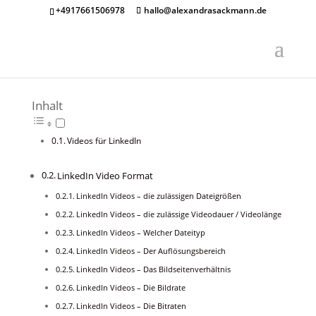
+4917661506978
hallo@alexandrasackmann.de
Inhalt
Videos für LinkedIn
LinkedIn Video Format
LinkedIn Videos – die zulässigen Dateigrößen
LinkedIn Videos – die zulässige Videodauer / Videolänge
LinkedIn Videos – Welcher Dateityp
LinkedIn Videos – Der Auflösungsbereich
LinkedIn Videos – Das Bildseitenverhältnis
LinkedIn Videos – Die Bildrate
LinkedIn Videos – Die Bitraten