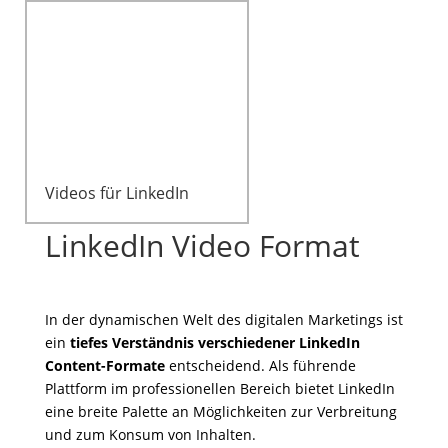
Videos für LinkedIn
LinkedIn Video Format
In der dynamischen Welt des digitalen Marketings ist
ein
tiefes Verständnis verschiedener LinkedIn
Content-Formate
entscheidend. Als führende
Plattform im professionellen Bereich bietet LinkedIn
eine breite Palette an Möglichkeiten zur Verbreitung
und zum Konsum von Inhalten.