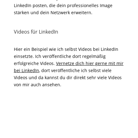
LinkedIn posten, die dein professionelles Image
stärken und dein Netzwerk erweitern.
Videos für LinkedIn
Hier ein Beispiel wie ich selbst Videos bei LinkedIn
einsetzte. Ich veröffentliche dort regelmäßig
erfolgreiche Videos.
Vernetze dich hier gerne mit mir
bei LinkedIn
, dort veröffentliche ich selbst viele
Videos und da kannst du dir direkt sehr viele Videos
von mir auch ansehen.