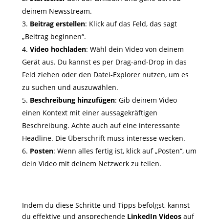
deinem Newsstream.
Beitrag erstellen
: Klick auf das Feld, das sagt
„Beitrag beginnen“.
Video hochladen
: Wähl dein Video von deinem
Gerät aus. Du kannst es per Drag-and-Drop in das
Feld ziehen oder den Datei-Explorer nutzen, um es
zu suchen und auszuwählen.
Beschreibung hinzufügen
: Gib deinem Video
einen Kontext mit einer aussagekräftigen
Beschreibung. Achte auch auf eine interessante
Headline. Die Überschrift muss interesse wecken.
Posten
: Wenn alles fertig ist, klick auf „Posten“, um
dein Video mit deinem Netzwerk zu teilen.
Indem du diese Schritte und Tipps befolgst, kannst
du effektive und ansprechende
LinkedIn Videos
auf