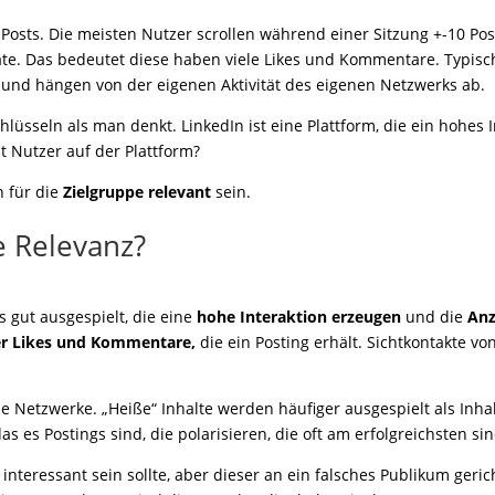
 Posts. Die meisten Nutzer scrollen während einer Sitzung +-10 Po
e. Das bedeutet diese haben viele Likes und Kommentare. Typisc
l und hängen von der eigenen Aktivität des eigenen Netzwerks ab.
chlüsseln als man denkt. LinkedIn ist eine Plattform, die ein hohes
lt Nutzer auf der Plattform?
n für die
Zielgruppe relevant
sein.
e Relevanz?
 gut ausgespielt, die eine
hohe Interaktion erzeugen
und die
Anz
er Likes und Kommentare,
die ein Posting erhält. Sichtkontakte vo
ale Netzwerke. „Heiße“ Inhalte werden häufiger ausgespielt als Inha
s es Postings sind, die polarisieren, die oft am erfolgreichsten si
interessant sein sollte, aber dieser an ein falsches Publikum geric