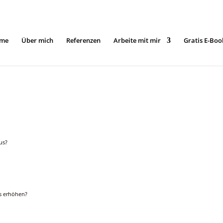
me
Über mich
Referenzen
Arbeite mit mir
Gratis E-Boo
us?
s erhöhen?